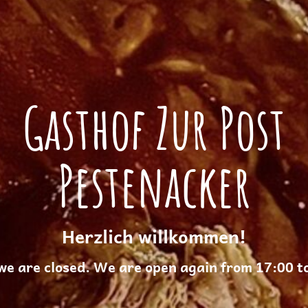
Gasthof Zur Post
Pestenacker
Herzlich willkommen!
we are closed. We are open again from 17:00 t