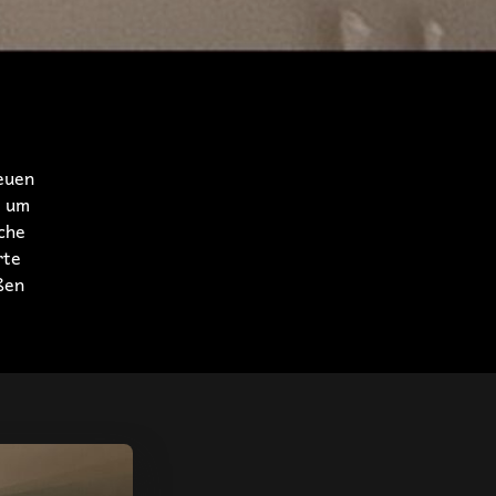
reuen
, um
iche
rte
ßen